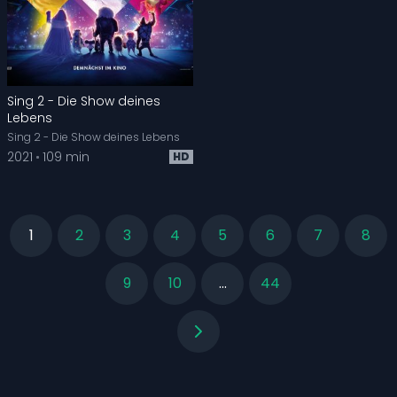
Sing 2 - Die Show deines
Lebens
Sing 2 - Die Show deines Lebens
2021
109 min
HD
1
2
3
4
5
6
7
8
9
10
...
44