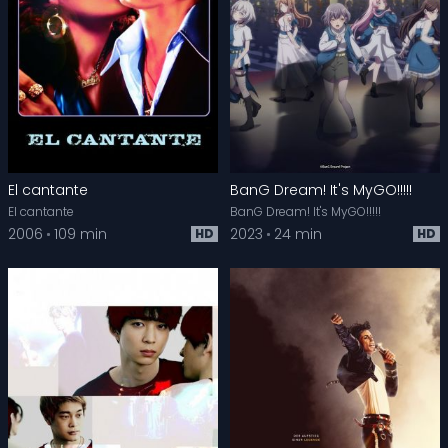
El cantante
BanG Dream! It's MyGO!!!!!
El cantante
BanG Dream! It's MyGO!!!!!
2006
109 min
2023
24 min
HD
HD