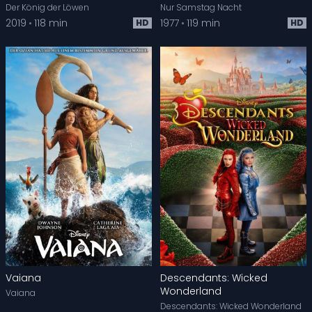
Der König der Löwen
Nur Samstag Nacht
2019
118 min
1977
119 min
HD
HD
Vaiana
Descendants: Wicked
Wonderland
Vaiana
Descendants: Wicked Wonderland