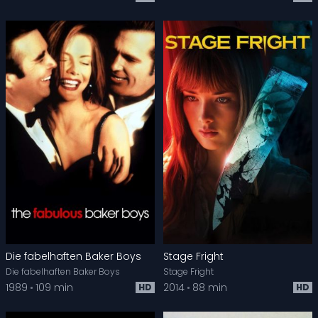
Die fabelhaften Baker Boys
Stage Fright
Die fabelhaften Baker Boys
Stage Fright
1989
109 min
2014
88 min
HD
HD