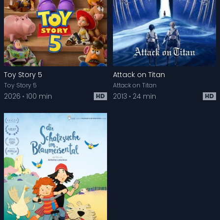
Toy Story 5
Attack on Titan
Toy Story 5
Attack on Titan
2026
100 min
2013
24 min
HD
HD