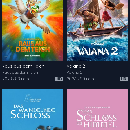
Raus aus dem Teich
Vaiana 2
Raus aus dem Teich
Vaiana 2
2023
83 min
2024
99 min
HD
HD