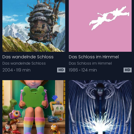
Das wandelnde Schloss
Das Schloss im Himmel
Das wandelnde Schloss
Das Schloss im Himmel
2004
119 min
1986
124 min
HD
HD