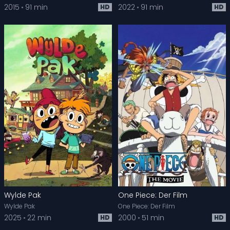
2015
91 min
2022
91 min
HD
HD
Wylde Pak
One Piece: Der Film
Wylde Pak
One Piece: Der Film
2025
22 min
2000
51 min
HD
HD