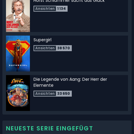
Horst Schlämmer sucht das Glück
Ansichten
1 134
Supergirl
Ansichten
38 570
Die Legende von Aang: Der Herr der
Elemente
Ansichten
33 650
Deadpool & Wolverine
NEUESTE SERIE EINGEFÜGT
Ansichten
34 745