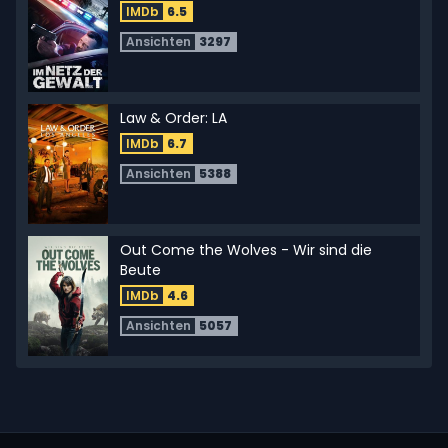
IMDb
6.5
Ansichten
3297
Law & Order: LA
IMDb
6.7
Ansichten
5388
Out Come the Wolves - Wir sind die
Beute
IMDb
4.6
Ansichten
5057
Beverly Hills Cop III
IMDb
5.5
Ansichten
13488