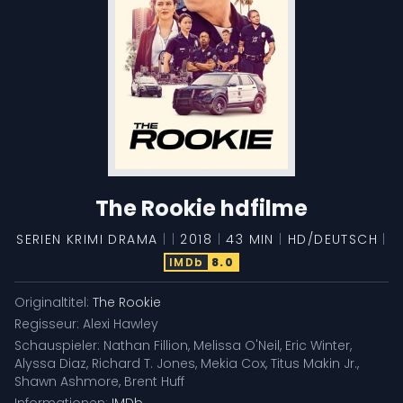
The Rookie hdfilme
SERIEN
KRIMI
DRAMA
|
|
2018
|
43 MIN
|
HD/DEUTSCH
|
IMDb
8.0
Originaltitel:
The Rookie
Regisseur:
Alexi Hawley
Schauspieler:
Nathan Fillion
,
Melissa O'Neil
,
Eric Winter
,
Alyssa Diaz
,
Richard T. Jones
,
Mekia Cox
,
Titus Makin Jr.
,
Shawn Ashmore
,
Brent Huff
Informationen:
IMDb