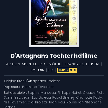
D'Artagnans Tochter hdfilme
ACTION
ABENTEUER
KOMÖDIE
|
FRANKREICH
|
1994
|
125 MIN
|
HD
|
IMDb
5.8
Originaltitel:
D'Artagnans Tochter
Regisseur:
Bertrand Tavernier
Schauspieler:
Sophie Marceau
,
Philippe Noiret
,
Claude Rich
,
Sami Frey
,
Jean-Luc Bideau
,
Raoul Billerey
,
Charlotte Kady
,
Nils Tavernier
,
Gigi Proietti
,
Jean-Paul Roussillon
,
Stéphane
Legros