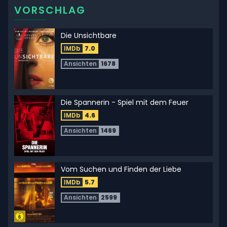
VORSCHLAG
Die Unsichtbare
IMDb
7.0
Ansichten
1678
Die Spannerin - Spiel mit dem Feuer
IMDb
4.6
Ansichten
1469
Vom Suchen und Finden der Liebe
IMDb
5.7
Ansichten
2599