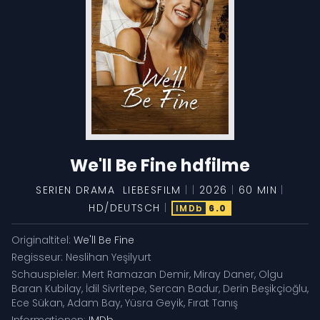
We'll Be Fine hdfilme
SERIEN
DRAMA
LIEBESFILM
|
|
2026
|
60 MIN
|
HD/DEUTSCH
|
IMDb
6.0
Originaltitel:
We'll Be Fine
Regisseur:
Neslihan Yeşilyurt
Schauspieler:
Mert Ramazan Demir
,
Miray Daner
,
Olgu
Baran Kubilay
,
İdil Sivritepe
,
Sercan Badur
,
Derin Beşikçioğlu
,
Ece Sükan
,
Adam Bay
,
Yüsra Geyik
,
Fırat Tanış
Informationen:
IMDb