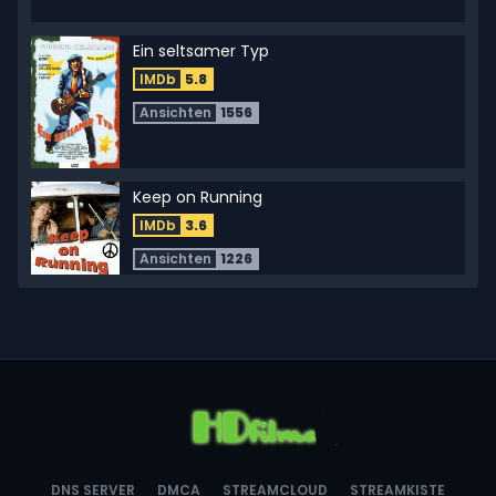
Ein seltsamer Typ
IMDb
5.8
Ansichten
1556
Keep on Running
IMDb
3.6
Ansichten
1226
Die Dicke Vera
IMDb
5.6
Ansichten
1638
Mad Circus – Eine Ballade von Liebe und
DNS SERVER
DMCA
STREAMCLOUD
STREAMKISTE