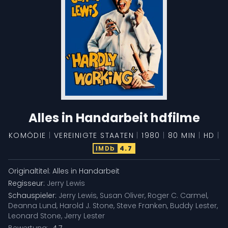
Alles in Handarbeit hdfilme
KOMÖDIE
|
VEREINIGTE STAATEN
|
1980
|
80 MIN
|
HD
|
IMDb
4.7
Originaltitel:
Alles in Handarbeit
Regisseur:
Jerry Lewis
Schauspieler:
Jerry Lewis
,
Susan Oliver
,
Roger C. Carmel
,
Deanna Lund
,
Harold J. Stone
,
Steve Franken
,
Buddy Lester
,
Leonard Stone
,
Jerry Lester
Bewertung:
4.7