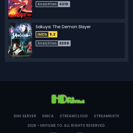
Ansichten
4210
Sakuya: The Demon Slayer
IMDb
5.2
Ansichten
3209
Thunder Prince
IMDb
5.6
Ansichten
1926
Angel of Darkness 2
IMDb
5.9
DNS SERVER
DMCA
STREAMCLOUD
STREAMKISTE
Ansichten
8210
2026 -
HDFILME.TO
. ALL RIGHTS RESERVED.