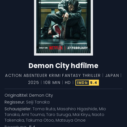
Demon City hdfilme
ACTION
ABENTEUER
KRIMI
FANTASY
THRILLER
|
JAPAN
|
2025
|
108 MIN
|
HD
|
IMDb
5.4
Originaltitel:
Demon City
Regisseur:
Seiji Tanaka
Schauspieler:
Toma Ikuta
,
Masahiro Higashide
,
Mio
Tanaka
,
Ami Touma
,
Taro Suruga
,
Mai Kiryu
,
Naoto
Takenaka
,
Takuma Otoo
,
Matsuya Onoe
Bewertung:
5.4