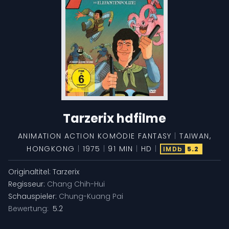
Tarzerix hdfilme
ANIMATION
ACTION
KOMÖDIE
FANTASY
|
TAIWAN
,
HONGKONG
|
1975
|
91 MIN
|
HD
|
IMDb
5.2
Originaltitel:
Tarzerix
Regisseur:
Chang Chih-Hui
Schauspieler:
Chung-Kuang Pai
Bewertung:
5.2