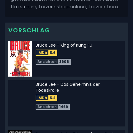
film stream, Tarzerix streamcloud, Tarzerix kinox.
VORSCHLAG
Bruce Lee - King of Kung Fu
IMDb
5.6
Ansichten
3908
Bruce Lee - Das Geheimnis der
Todeskralle
IMDb
5.2
Ansichten
1469