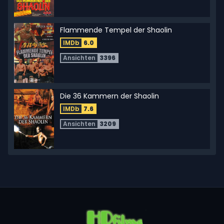
Flammende Tempel der Shaolin
IMDb
6.0
Ansichten
3396
Die 36 Kammern der Shaolin
IMDb
7.6
Ansichten
3209
Hand of Death
IMDb
6.0
Ansichten
3508