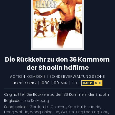
Die Rückkehr zu den 36 Kammern
der Shaolin hdfilme
ACTION
KOMÖDIE
|
SONDERVERWALTUNGSZONE
HONGKONG
|
1980
|
99 MIN
|
HD
|
IMDb
6.9
Originaltitel:
Die Rückkehr zu den 36 Kammern der Shaolin
Regisseur:
Lau Kar-leung
Schauspieler:
Gordon Liu Chia-Hui
,
Kara Hui
,
Hsiao Ho
,
Dang Wai-Ho
,
Wong Ching-Ho
,
Wa Lun
,
King Lee King-Chu
,