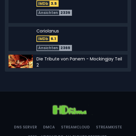
IMDb
3.5
Ansichten
2339
Coriolanus
IMDb
6.1
Ansichten
2369
Die Tribute von Panem - Mockingjay Teil
2
IMDb
6.6
Ansichten
17358
Die Tribute von Panem - Catching Fire
IMDb
7.5
Ansichten
10122
DNS SERVER
DMCA
STREAMCLOUD
STREAMKISTE