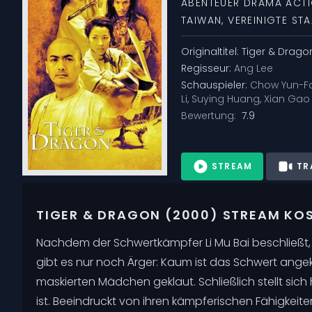
ABENTEUER
DRAMA
ACT
TAIWAN
,
VEREINIGTE ST
Originaltitel:
Tiger & Drago
Regisseur:
Ang Lee
Schauspieler:
Chow Yun-F
Li
,
Suying Huang
,
Xian Gao
Bewertung:
7.9
STREAM
TR
TIGER & DRAGON (2000) STREAM KOS
Nachdem der Schwertkämpfer Li Mu Bai beschließt,
gibt es nur noch Ärger: Kaum ist das Schwert an
maskierten Mädchen geklaut. Schließlich stellt sic
ist. Beeindruckt von ihren kämpferischen Fähigkeite