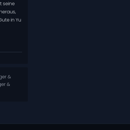
t seine
Ansichten
2170
heraus,
Gute in Yu
Tiger & Dragon Reloaded
IMDb
6.5
Ansichten
3951
ger &
ger &