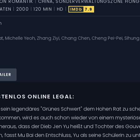
ION
ROMANTIK
|
CHINA
,
SONDERVERWALTUNGSZONE HON
AATEN
|
2000
|
120 MIN
|
HD
|
IMDb
7.9
n
at
,
Michelle Yeoh
,
Zhang Ziyi
,
Chang Chen
,
Cheng Pei-Pei
,
Sihung
AILER
TENLOS ONLINE LEGAL:
 sein legendäres "Grünes Schwert" dem Hohen Rat zu sch
gekommen, wird es auch schon wieder von einem mysteriös
h heraus, dass der Dieb Jen Yu heißt und Tochter des Gouv
n, fasst Mu Bai den Entschluss, Yu als seine Schülerin zu u