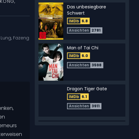
GKONG
,
Das unbesiegbare
Schwert
IMDb
6.8
Ansichten
2781
 Lung
,
Fazeng
Man of Tai Chi
IMDb
6.0
Ansichten
3598
Dragon Tiger Gate
IMDb
6.1
Ansichten
3911
enken,
en
Das goldene Schwert
erneurs
IMDb
5.6
nterweisen