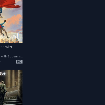
Ansichten
4 362
Ansichten
35 932
Vikings
Ansichten
32 551
es with
Peacemaker
My Adventures with Superman
n
HD
Ansichten
27 061
Sex and the City
Ansichten
226