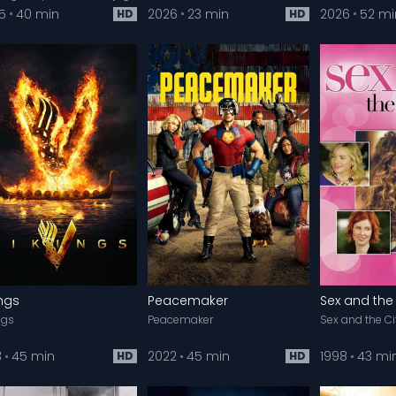
5
40 min
2026
23 min
2026
52 mi
HD
HD
ings
Peacemaker
Sex and the 
ngs
Peacemaker
Sex and the Ci
3
45 min
2022
45 min
1998
43 mi
HD
HD