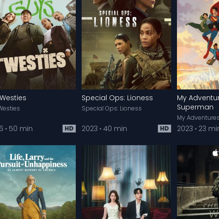
 Westies
Special Ops: Lioness
My Adventur
Superman
Westies
Special Ops: Lioness
6
50 min
2023
40 min
2023
23 mi
HD
HD