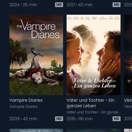
2024
25 min
2017
40 min
202
HD
HD
Vampire Diaries
Väter und Töchter - Ein
Vik
ganzes Leben
Vampire Diaries
Viki
Väter und Töchter - Ein ganzes Leben
2009
42 min
2015
116 min
201
HD
HD