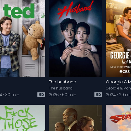
The husband
Georgie & 
The husband
Georgie & Ma
4
30 min
2026
60 min
2024
20 mi
HD
HD