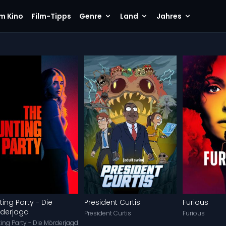
im Kino
Film-Tipps
Genre
Land
Jahres
ting Party - Die
President Curtis
Furious
derjagd
President Curtis
Furious
ing Party - Die Mörderjagd