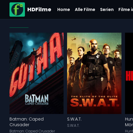
HDFilme
Home
Alle Filme
Serien
Filme 
Batman: Caped
S.W.A.T.
Hun
Crusader
Mör
S.W.A.T.
Batman: Caped Crusader
Hunt