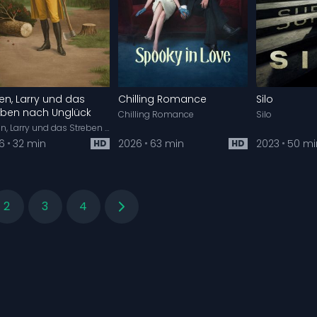
en, Larry und das
Chilling Romance
Silo
eben nach Unglück
Chilling Romance
Silo
Leben, Larry und das Streben nach Unglück
6
32 min
2026
63 min
2023
50 mi
HD
HD
2
3
4