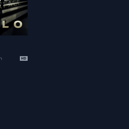
The Witcher
Ansichten
27 286
n
HD