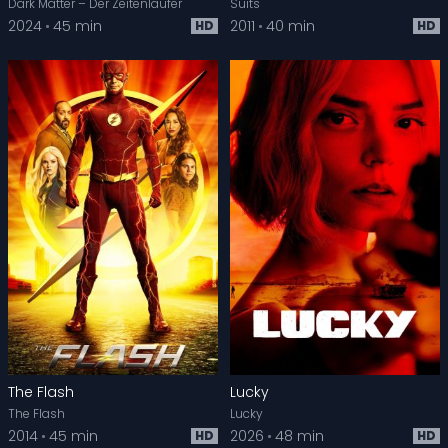
Dark Matter – Der Zeitenläufer
Suits
2024
45 min
2011
40 min
HD
HD
The Flash
Lucky
The Flash
Lucky
2014
45 min
2026
48 min
HD
HD