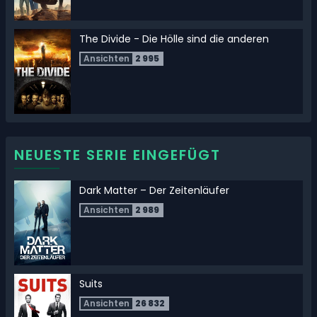
The Divide - Die Hölle sind die anderen
Ansichten
2 995
Das Lied das Dich nach Hause ruft
NEUESTE SERIE EINGEFÜGT
Ansichten
430
Dark Matter – Der Zeitenläufer
Ansichten
2 989
The Dark Below
Ansichten
585
Suits
Ansichten
26 832
Momo