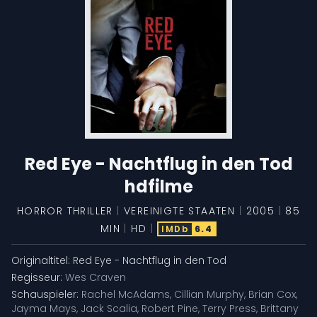
Red Eye - Nachtflug in den Tod
hdfilme
HORROR
THRILLER
|
VEREINIGTE STAATEN
|
2005
|
85
MIN
|
HD
|
IMDb
6.4
Originaltitel:
Red Eye - Nachtflug in den Tod
Regisseur:
Wes Craven
Schauspieler:
Rachel McAdams
,
Cillian Murphy
,
Brian Cox
,
Jayma Mays
,
Jack Scalia
,
Robert Pine
,
Terry Press
,
Brittany