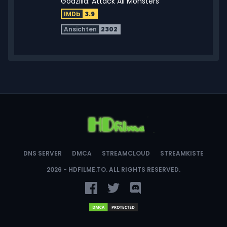
Godzilla: Attack All Monsters
IMDb
3.9
Ansichten
2302
Walhalla Rising
IMDb
6.0
Ansichten
6645
DNS SERVER
DMCA
STREAMCLOUD
STREAMKISTE
2026 -
HDFILME.TO
. ALL RIGHTS RESERVED.