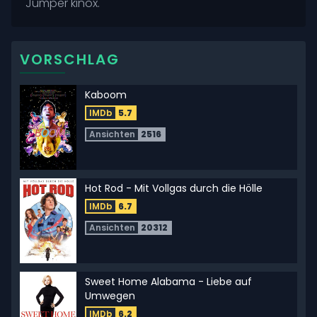
Jumper kinox.
VORSCHLAG
Kaboom
IMDb
5.7
Ansichten
2516
Hot Rod - Mit Vollgas durch die Hölle
IMDb
6.7
Ansichten
20312
Sweet Home Alabama - Liebe auf
Umwegen
IMDb
6.2