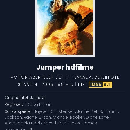
Jumper hdfilme
ACTION
ABENTEUER
SCI-FI
|
KANADA
,
VEREINIGTE
STAATEN
|
2008
|
88 MIN
|
HD
|
IMDb
6.1
Originaltitel:
Jumper
Regisseur:
Doug Liman
Schauspieler:
Hayden Christensen
,
Jamie Bell
,
Samuel L.
Jackson
,
Rachel Bilson
,
Michael Rooker
,
Diane Lane
,
AnnaSophia Robb
,
Max Thieriot
,
Jesse James
Bewertung:
6.1