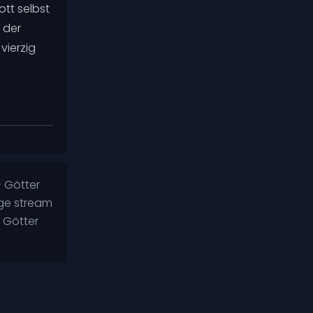
tt selbst
Ansichten
24888
 der
vierzig
Exodus
IMDb
4.8
Ansichten
1325
- Götter
ige stream
 Götter