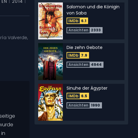
TEN
|
2014
|
Salomon und die Königin
von Saba
IMDb
6.1
Ansichten
2333
ría Valverde
,
Die zehn Gebote
IMDb
7.9
Ansichten
4944
Sinuhe der Ägypter
IMDb
6.5
Ansichten
1990
seitige
 wurde
Stargate
 in
IMDb
7.0