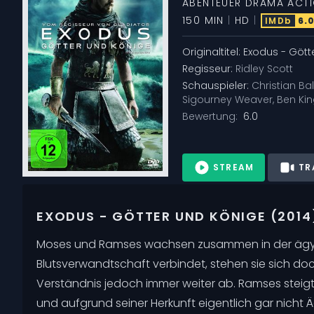
ABENTEUER
DRAMA
ACT
150 MIN
|
HD
|
IMDb
6.
Originaltitel:
Exodus - Gött
Regisseur:
Ridley Scott
Schauspieler:
Christian Ba
Sigourney Weaver
,
Ben Kin
Bewertung:
6.0
STREAM
TR
EXODUS - GÖTTER UND KÖNIGE (2014
Moses und Ramses wachsen zusammen in der ägypt
Blutsverwandtschaft verbindet, stehen sie sich do
Verständnis jedoch immer weiter ab. Ramses steigt
und aufgrund seiner Herkunft eigentlich gar nicht Äg