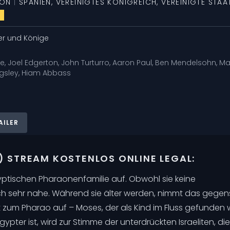
ION
|
SPANIEN
,
VEREINIGTES KÖNIGREICH
,
VEREINIGTE STAA
0
er und Könige
le
,
Joel Edgerton
,
John Turturro
,
Aaron Paul
,
Ben Mendelsohn
,
Ma
gsley
,
Hiam Abbass
AILER
) STREAM KOSTENLOS ONLINE LEGAL:
ischen Pharaonenfamilie auf. Obwohl sie keine
ch sehr nahe. Während sie älter werden, nimmt das gegen
 zum Pharao auf – Moses, der als Kind im Fluss gefunden
ypter ist, wird zur Stimme der unterdrückten Israeliten, die